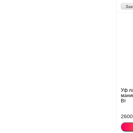
Зак
Уф л
мани
Вт
2600