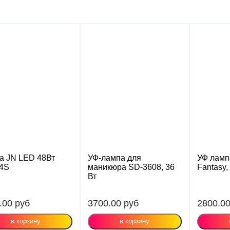
а JN LED 48Вт
УФ-лампа для
УФ ламп
4S
маникюра SD-3608, 36
Fantasy,
Вт
.00
руб
3700.00
руб
2800.0