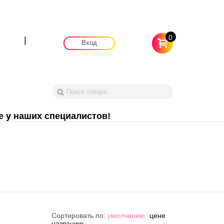
0
|
Вход
е у наших специалистов!
Сортировать по:
умолчанию
цене
названию