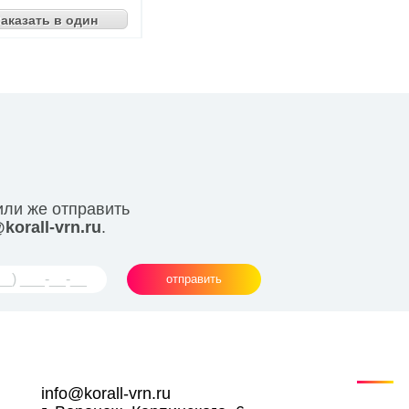
аказать в один
клик
или же отправить
korall-vrn.ru
.
отправить
info@korall-vrn.ru