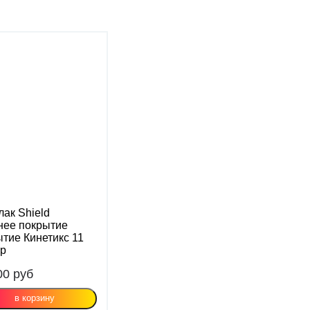
лак Shield
нее покрытие
тие Кинетикс 11
op
00
руб