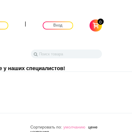
0
|
Вход
е у наших специалистов!
Сортировать по:
умолчанию
цене
названию