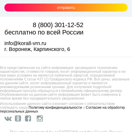
отправить
8 (800) 301-12-52
бесплатно по всей России
info@korall-vrn.ru
г. Воронеж, Карпинского, 6
Вся представленная на сайте информация, касающаяся технических
характеристик, стоимости товаров, носит информационный характер и ни
при каких условиях не является публичной офертой, определяемой
положениями Статьи 437 (2) Гражданского кодекса РФ. Все цены, указанные
на данном сайте, носят информационный характер и являются
рекомендуемыми розничными ценами. Для получения подробной
информации просьба обращаться к ближайшему официальному дилеру.
Опубликованная на данном сайте информация может быть изменена в
любое время без предварительного уведомления.
Использование данного сайта означает согласие с обязательством
соблюдать нашу
Политику конфиденциальности
и
Согласие на обработку
персональных данных
This site is protected by reCAPTCHA and the Google
Privacy