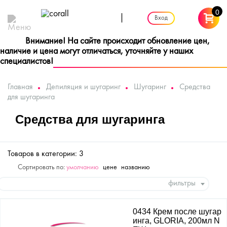
0
|
Вход
Внимание! На сайте происходит обновление цен,
наличие и цена могут отличаться, уточняйте у наших
специалистов!
Главная
Депиляция и шугаринг
Шугаринг
Средства
для шугаринга
Средства для шугаринга
Товаров в категории: 3
Сортировать по:
умолчанию
цене
названию
фильтры
0434 Крем после шугар
инга, GLORIA, 200мл N