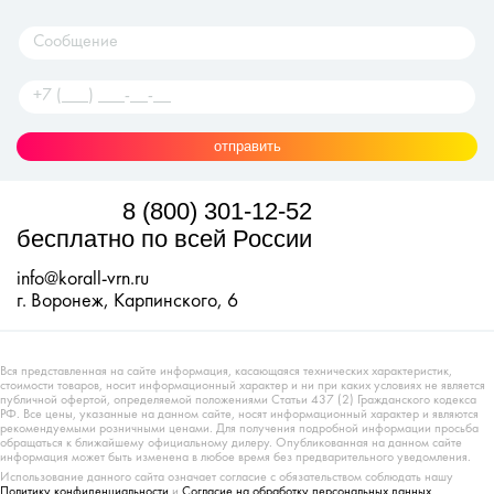
отправить
8 (800) 301-12-52
бесплатно по всей России
info@korall-vrn.ru
г. Воронеж, Карпинского, 6
Вся представленная на сайте информация, касающаяся технических характеристик,
стоимости товаров, носит информационный характер и ни при каких условиях не является
публичной офертой, определяемой положениями Статьи 437 (2) Гражданского кодекса
РФ. Все цены, указанные на данном сайте, носят информационный характер и являются
рекомендуемыми розничными ценами. Для получения подробной информации просьба
обращаться к ближайшему официальному дилеру. Опубликованная на данном сайте
информация может быть изменена в любое время без предварительного уведомления.
Использование данного сайта означает согласие с обязательством соблюдать нашу
Политику конфиденциальности
и
Согласие на обработку персональных данных