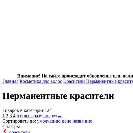
Внимание! На сайте происходит обновление цен, нали
Главная
Косметика для волос
Красители
Перманентные красит
Перманентные красители
Товаров в категории: 24
1
2
3
4
5
6
все сразу
вперед→
Сортировать по:
умолчанию
цене
названию
фильтры
Красители