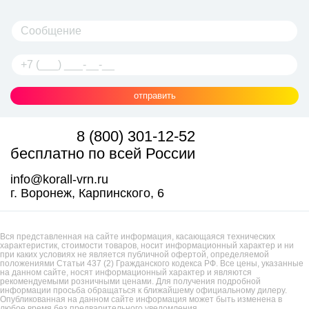
отправить
8 (800) 301-12-52
бесплатно по всей России
info@korall-vrn.ru
г. Воронеж, Карпинского, 6
Вся представленная на сайте информация, касающаяся технических
характеристик, стоимости товаров, носит информационный характер и ни
при каких условиях не является публичной офертой, определяемой
положениями Статьи 437 (2) Гражданского кодекса РФ. Все цены, указанные
на данном сайте, носят информационный характер и являются
рекомендуемыми розничными ценами. Для получения подробной
информации просьба обращаться к ближайшему официальному дилеру.
Опубликованная на данном сайте информация может быть изменена в
любое время без предварительного уведомления.