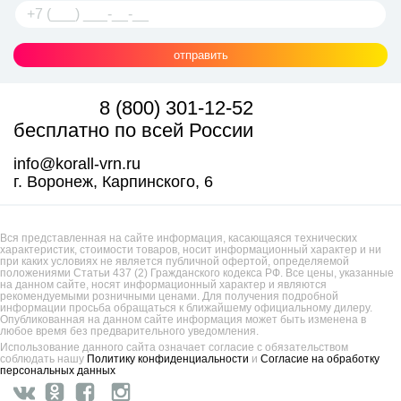
отправить
8 (800) 301-12-52
бесплатно по всей России
info@korall-vrn.ru
г. Воронеж, Карпинского, 6
Вся представленная на сайте информация, касающаяся технических
характеристик, стоимости товаров, носит информационный характер и ни
при каких условиях не является публичной офертой, определяемой
положениями Статьи 437 (2) Гражданского кодекса РФ. Все цены, указанные
на данном сайте, носят информационный характер и являются
рекомендуемыми розничными ценами. Для получения подробной
информации просьба обращаться к ближайшему официальному дилеру.
Опубликованная на данном сайте информация может быть изменена в
любое время без предварительного уведомления.
Использование данного сайта означает согласие с обязательством
соблюдать нашу
Политику конфиденциальности
и
Согласие на обработку
персональных данных