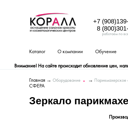
+7 (908)139
8 (800)301
работаем по вс
Каталог
О компании
Обучение
Внимание! На сайте происходит обновление цен, налич
Главная
→
→
Оборудование
Парикмахерское 
СФЕРА
Зеркало парикмах
Произво