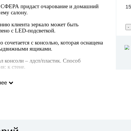
 СФЕРА придаст очарование и домашний
15
ему салону.
нию клиента зеркало может быть
лено с LED-подсветкой.
о сочетается с консолью, которая оснащена
выдвижными ящиками.
л консоли – лдсп/пластик. Способ
я: к стене.
зеркала: диаметр 100 см
нее
консоли (ШхГхВ): 100х30х22 см