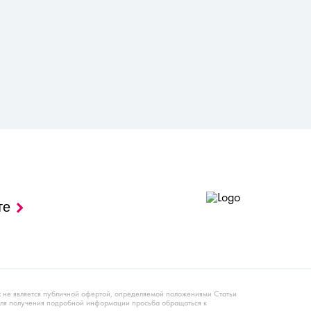
те
х не является публичной офертой, определяемой положениями Статьи
Для получения подробной информации просьба обращаться к