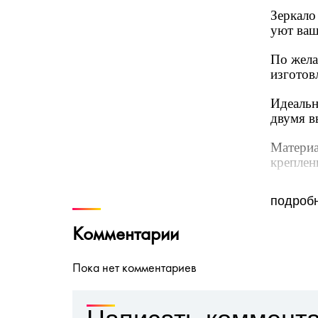
Зеркало
уют ваш
По жела
изготов
Идеальн
двумя 
Материа
креплени
Размер 
подроб
Размер 
Комментарии
Пока нет комментариев