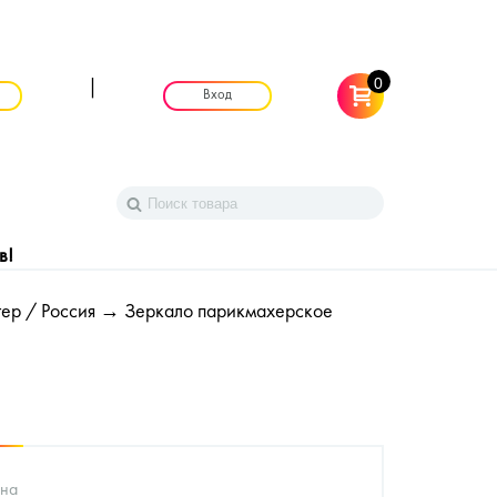
0
|
Вход
в!
ер / Россия
→ Зеркало парикмахерское
на