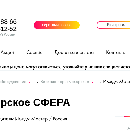
-88-66
обратный звонок
Регистрация
-12-52
ей России
Акции
Сервис
Доставка и оплата
Контакты
ие и цена могут отличаться, уточняйте у наших специалисто
→
→
Имидж Маст
оборудование
Зеркала парикмахерские
ерское СФЕРА
дитель
: Имидж Мастер / Россия
Це