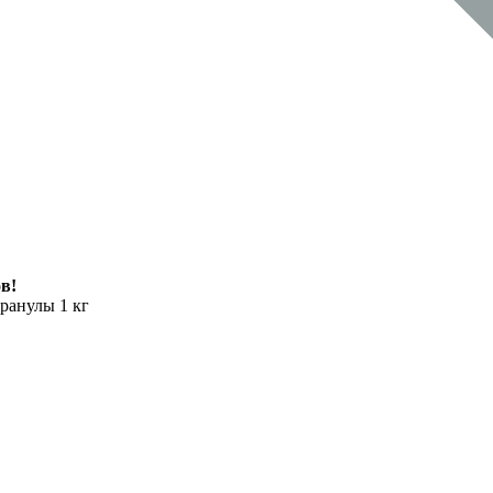
в!
ранулы 1 кг