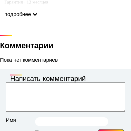
Гарантия - 12 месяцев
Вид - Механическое
подробнее
Горизонтальное положение - Да
Кол-во электромоторов - нет
Вращение - нет
Комментарии
Пока нет комментариев
Написать комментарий
Имя