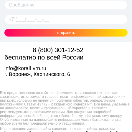
отправить
8 (800) 301-12-52
бесплатно по всей России
info@korall-vrn.ru
г. Воронеж, Карпинского, 6
Вся представленная на сайте информация, касающаяся технических
характеристик, стоимости товаров, носит информационный характер и ни
при каких условиях не является публичной офертой, определяемой
положениями Статьи 437 (2) Гражданского кодекса РФ. Все цены, указанные
на данном сайте, носят информационный характер и являются
рекомендуемыми розничными ценами. Для получения подробной
информации просьба обращаться к ближайшему официальному дилеру.
Опубликованная на данном сайте информация может быть изменена в
любое время без предварительного уведомления.
Использование данного сайта означает согласие с обязательством