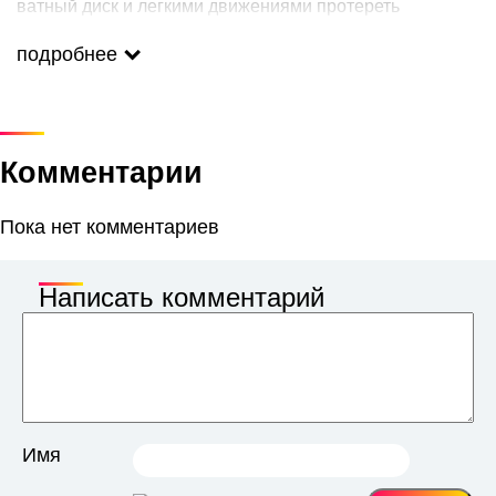
ватный диск и легкими движениями протереть
предварительно очищенную кожу лица, шеи и декольте.
Не смывать.
подробнее
Комментарии
Пока нет комментариев
Написать комментарий
Имя