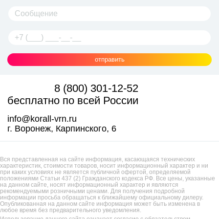
отправить
8 (800) 301-12-52
бесплатно по всей России
info@korall-vrn.ru
г. Воронеж, Карпинского, 6
Вся представленная на сайте информация, касающаяся технических
характеристик, стоимости товаров, носит информационный характер и ни
при каких условиях не является публичной офертой, определяемой
положениями Статьи 437 (2) Гражданского кодекса РФ. Все цены, указанные
на данном сайте, носят информационный характер и являются
рекомендуемыми розничными ценами. Для получения подробной
информации просьба обращаться к ближайшему официальному дилеру.
Опубликованная на данном сайте информация может быть изменена в
любое время без предварительного уведомления.