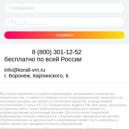
отправить
8 (800) 301-12-52
бесплатно по всей России
info@korall-vrn.ru
г. Воронеж, Карпинского, 6
Вся представленная на сайте информация, касающаяся технических
характеристик, стоимости товаров, носит информационный характер и ни
при каких условиях не является публичной офертой, определяемой
положениями Статьи 437 (2) Гражданского кодекса РФ. Все цены, указанные
на данном сайте, носят информационный характер и являются
рекомендуемыми розничными ценами. Для получения подробной
информации просьба обращаться к ближайшему официальному дилеру.
Опубликованная на данном сайте информация может быть изменена в
любое время без предварительного уведомления.