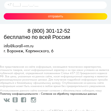
отправить
8 (800) 301-12-52
бесплатно по всей России
info@korall-vrn.ru
г. Воронеж, Карпинского, 6
Вся представленная на сайте информация, касающаяся технических характеристик,
стоимости товаров, носит информационный характер и ни при каких условиях не является
публичной офертой, определяемой положениями Статьи 437 (2) Гражданского кодекса
РФ. Все цены, указанные на данном сайте, носят информационный характер и являются
рекомендуемыми розничными ценами. Для получения подробной информации просьба
обращаться к ближайшему официальному дилеру. Опубликованная на данном сайте
информация может быть изменена в любое время без предварительного уведомления.
Использование данного сайта означает согласие с обязательством соблюдать нашу
Политику конфиденциальности
и
Согласие на обработку персональных данных