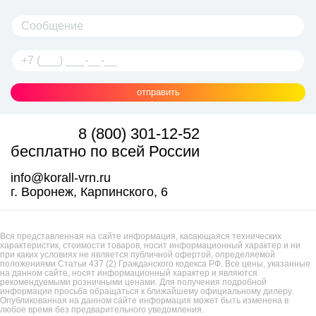
отправить
8 (800) 301-12-52
бесплатно по всей России
info@korall-vrn.ru
г. Воронеж, Карпинского, 6
Вся представленная на сайте информация, касающаяся технических
характеристик, стоимости товаров, носит информационный характер и ни
при каких условиях не является публичной офертой, определяемой
положениями Статьи 437 (2) Гражданского кодекса РФ. Все цены, указанные
на данном сайте, носят информационный характер и являются
рекомендуемыми розничными ценами. Для получения подробной
информации просьба обращаться к ближайшему официальному дилеру.
Опубликованная на данном сайте информация может быть изменена в
любое время без предварительного уведомления.