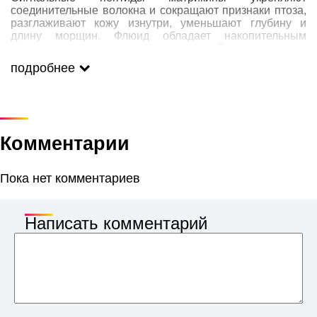
соединительные волокна и сокращают признаки птоза,
разглаживают кожу изнутри, уменьшают глубину и
длину морщин. Флюид обладает накопительным
эффектом, подходит для кожи, склонной к куперозу.
подробнее
Использовать самостоятельно или в сочетании с
фирменными эмульсиями. Не содержит
гелеобразователей, эмульгаторов и отдушек.
Комментарии
Пока нет комментариев
Написать комментарий