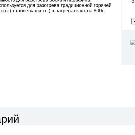
8
спользуется для разогрева традиционной горячей
ксы (в таблетках и т.п.) в нагревателях на 800г.
арий