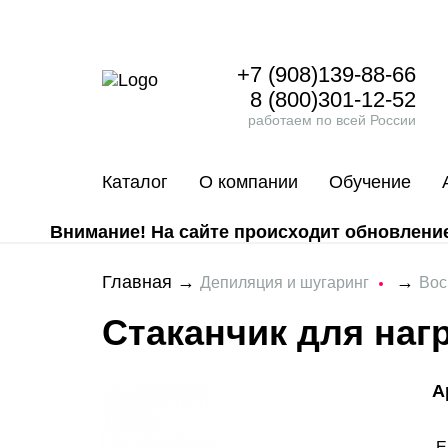
+7 (908)139-88-66
8 (800)301-12-52
работаем по всей России
Каталог
О компании
Обучение
Внимание! На сайте происходит обновление 
Главная
→
→
Депиляция и шугаринг
Вос
Стаканчик для наг
А
Е