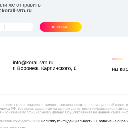
или же отправить
korall-vrn.ru
.
отправить
info@korall-vrn.ru
г. Воронеж, Карпинского, 6
на ка
ических характеристик, стоимости товаров, носит информационный характер
одекса РФ. Все цены, указанные на данном сайте, носят информационный х
 к ближайшему официальному дилеру. Опубликованная на данном сайте инф
ельством соблюдать нашу
Политику конфиденциальности
и
Согласие на обраб