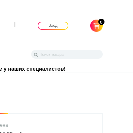
0
|
Вход
е у наших специалистов!
ена