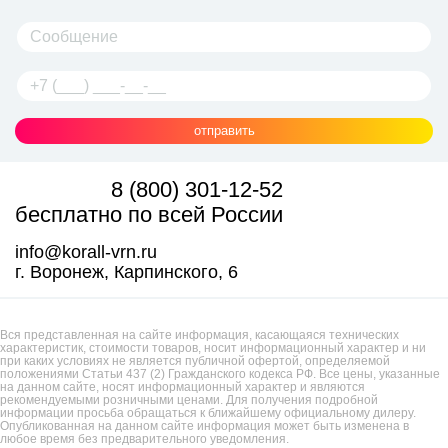
отправить
8 (800) 301-12-52
бесплатно по всей России
info@korall-vrn.ru
г. Воронеж, Карпинского, 6
Вся представленная на сайте информация, касающаяся технических
характеристик, стоимости товаров, носит информационный характер и ни
при каких условиях не является публичной офертой, определяемой
положениями Статьи 437 (2) Гражданского кодекса РФ. Все цены, указанные
на данном сайте, носят информационный характер и являются
рекомендуемыми розничными ценами. Для получения подробной
информации просьба обращаться к ближайшему официальному дилеру.
Опубликованная на данном сайте информация может быть изменена в
любое время без предварительного уведомления.