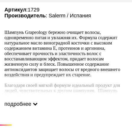
Артикул
:1729
Производитель
: Salerm / Испания
Шампунь Grapeology бережно очищает волосы,
одновременно питая и увлажняя их. Формула содержит
натуральное масло виноградной косточки с высоким
содержанием витамина Е, протеинов и аргинина,
обеспечивает прочность и эластичность волос с
восстанавливающим эффектом, придает волосам
жизненную силу и блеск. Повышенное содержание
антиоксидантов защищает волосы от вредного внешнего
воздействия и предупреждает их старение.
Благодаря своей мягкой формуле идеальный продукт для
людей, чувствительных к другим шампуням. Шампунь
Grapeology подходит для частого использования.
подробнее
СПОСОБ ПРИМЕНЕНИЯ
Смочить волосы теплой водой и нанести Шампунь
Grapeology. Смыть и повторить процесс, оставив шампунь
на некоторое время на волосах. Смыть водой.