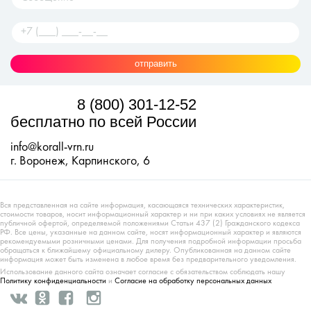
отправить
8 (800) 301-12-52
бесплатно по всей России
info@korall-vrn.ru
г. Воронеж, Карпинского, 6
Вся представленная на сайте информация, касающаяся технических характеристик,
стоимости товаров, носит информационный характер и ни при каких условиях не является
публичной офертой, определяемой положениями Статьи 437 (2) Гражданского кодекса
РФ. Все цены, указанные на данном сайте, носят информационный характер и являются
рекомендуемыми розничными ценами. Для получения подробной информации просьба
обращаться к ближайшему официальному дилеру. Опубликованная на данном сайте
информация может быть изменена в любое время без предварительного уведомления.
Использование данного сайта означает согласие с обязательством соблюдать нашу
Политику конфиденциальности
и
Согласие на обработку персональных данных