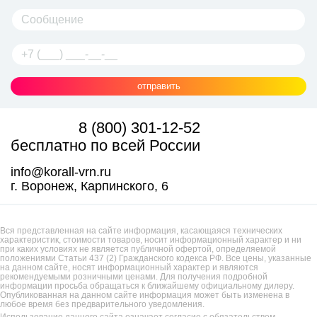
отправить
8 (800) 301-12-52
бесплатно по всей России
info@korall-vrn.ru
г. Воронеж, Карпинского, 6
Вся представленная на сайте информация, касающаяся технических
характеристик, стоимости товаров, носит информационный характер и ни
при каких условиях не является публичной офертой, определяемой
положениями Статьи 437 (2) Гражданского кодекса РФ. Все цены, указанные
на данном сайте, носят информационный характер и являются
рекомендуемыми розничными ценами. Для получения подробной
информации просьба обращаться к ближайшему официальному дилеру.
Опубликованная на данном сайте информация может быть изменена в
любое время без предварительного уведомления.