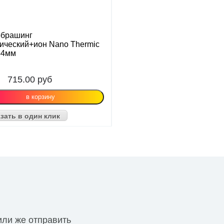
обрашинг
ический+ион Nano Thermic
44мм
715.00
руб
зать в один клик
или же отправить