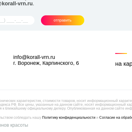
korall-vrn.ru
.
отправить
info@korall-vrn.ru
г. Воронеж, Карпинского, 6
на ка
ических характеристик, стоимости товаров, носит информационный характер
одекса РФ. Все цены, указанные на данном сайте, носят информационный х
 к ближайшему официальному дилеру. Опубликованная на данном сайте инф
ельством соблюдать нашу
Политику конфиденциальности
и
Согласие на обраб
онов красоты