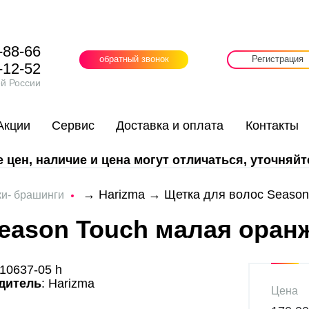
-88-66
обратный звонок
Регистрация
-12-52
ей России
Акции
Сервис
Доставка и оплата
Контакты
цен, наличие и цена могут отличаться, уточняйт
→
Harizma
→ Щетка для волос Season
и- брашинги
eason Touch малая оран
:10637-05 h
дитель
: Harizma
Цена