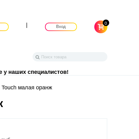
0
|
Вход
е у наших специалистов!
 Touch малая оранж
ж