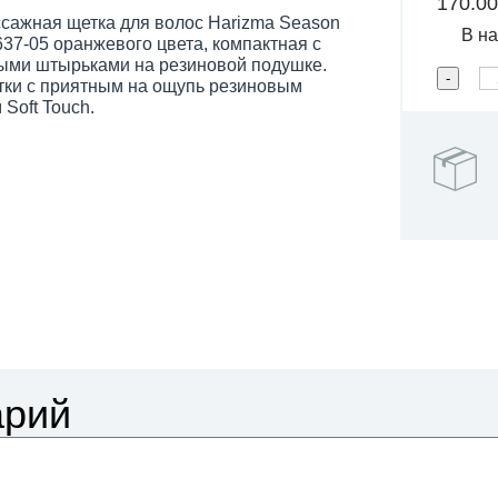
170.0
сажная щетка для волос Harizma Season
В на
637-05 оранжевого цвета, компактная с
ыми штырьками на резиновой подушке.
тки с приятным на ощупь резиновым
Soft Touch.
арий