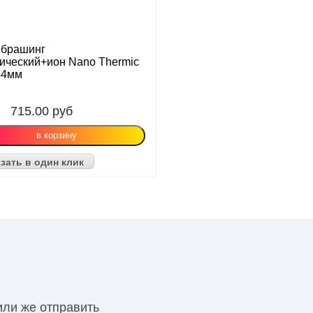
обрашинг
ический+ион Nano Thermic
44мм
715.00
руб
зать в один клик
или же отправить