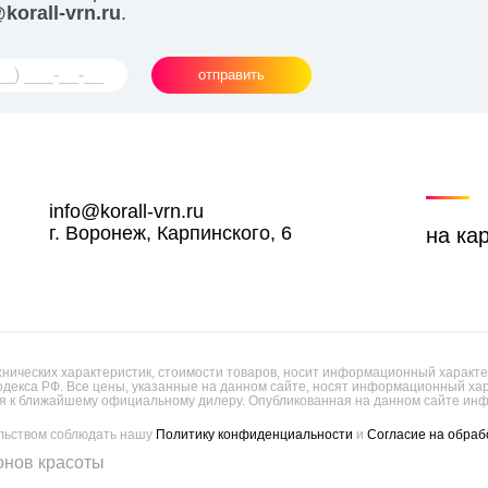
korall-vrn.ru
.
отправить
info@korall-vrn.ru
г. Воронеж, Карпинского, 6
на ка
ических характеристик, стоимости товаров, носит информационный характер
одекса РФ. Все цены, указанные на данном сайте, носят информационный х
 к ближайшему официальному дилеру. Опубликованная на данном сайте инф
ельством соблюдать нашу
Политику конфиденциальности
и
Согласие на обраб
онов красоты