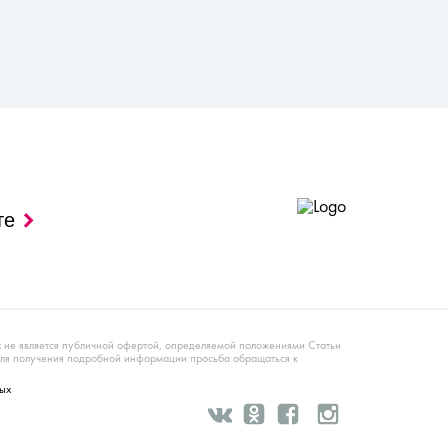
те
х не является публичной офертой, определяемой положениями Статьи
Для получения подробной информации просьба обращаться к
ых