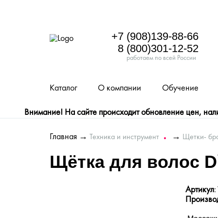
+7 (908)139-88-66
8 (800)301-12-52
работаем по всей России
Каталог
О компании
Обучение
Внимание! На сайте происходит обновление цен, налич
Главная
→
→
Техника и инструмент
Щетки- бр
Щётка для волос D
Артикул
Произво