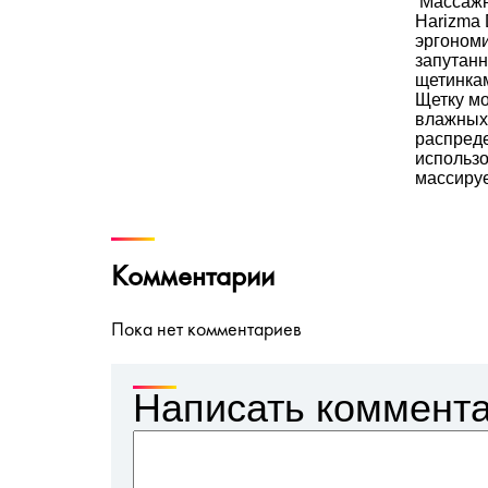
Массажн
Harizma 
эргоном
запутанн
щетинка
Щетку мо
влажных 
распреде
использ
массируе
Комментарии
Пока нет комментариев
Написать коммент