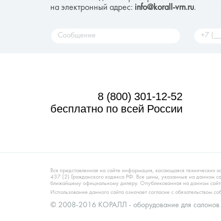
на электронный адрес:
info@korall-vrn.ru
.
8 (800) 301-12-52
бесплатно по всей России
Вся представленная на сайте информация, касающаяся технических х
437 (2) Гражданского кодекса РФ. Все цены, указанные на данном 
ближайшему официальному дилеру. Опубликованная на данном сайте
Использование данного сайта означает согласие с обязательством с
© 2008-2016 КОРАЛЛ - оборудование для салонов