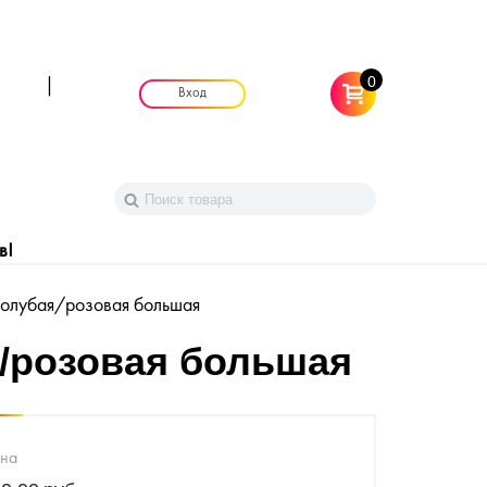
0
|
Вход
в!
голубая/розовая большая
я/розовая большая
на