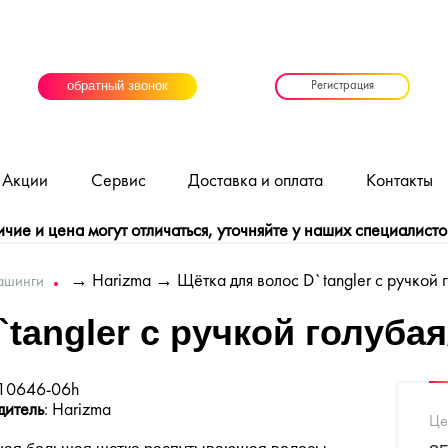
обратный звонок
Регистрация
Акции
Сервис
Доставка и оплата
Контакты
ие и цена могут отличаться, уточняйте у наших специалисто
→
Harizma
→ Щётка для волос D`tangler с ручкой 
ашинги
`tangler с ручкой голуба
:10646-06h
дитель
: Harizma
Це