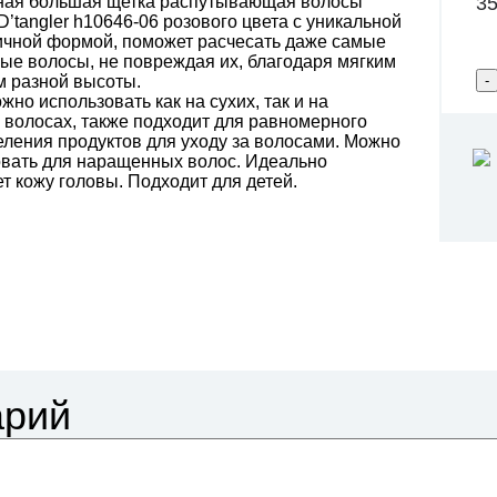
35
ая большая щетка распутывающая волосы
D’tangler h10646-06 розового цвета с уникальной
ичной формой, поможет расчесать даже самые
ые волосы, не повреждая их, благодаря мягким
м разной высоты.
жно использовать как на сухих, так и на
волосах, также подходит для равномерного
ления продуктов для уходу за волосами. Можно
овать для наращенных волос. Идеально
т кожу головы. Подходит для детей.
арий