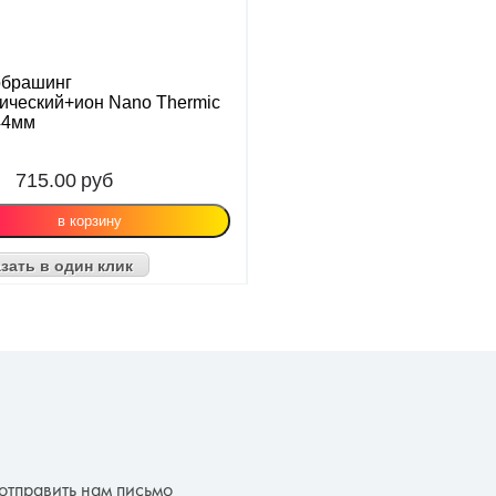
обрашинг
ический+ион Nano Thermic
44мм
715.00
руб
зать в один клик
отправить нам письмо