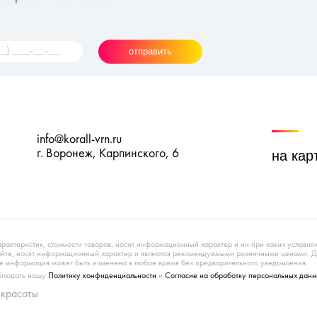
отправить
info@korall-vrn.ru
г. Воронеж, Карпинского, 6
на кар
арактеристик, стоимости товаров, носит информационный характер и ни при каких условия
сайте, носят информационный характер и являются рекомендуемыми розничными ценами. 
 информация может быть изменена в любое время без предварительного уведомления.
облюдать нашу
Политику конфиденциальности
и
Согласие на обработку персональных данн
 красоты