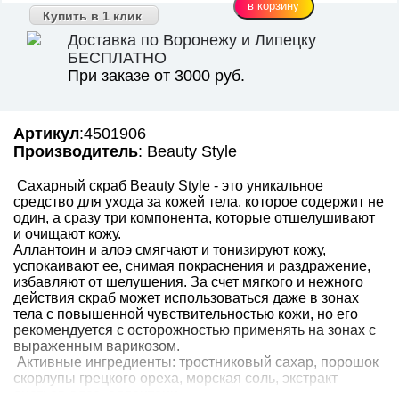
Купить в 1 клик
Доставка по Воронежу и Липецку
БЕСПЛАТНО
При заказе от 3000 руб.
Артикул
:4501906
Производитель
: Beauty Style
Сахарный скраб Beauty Style - это уникальное
средство для ухода за кожей тела, которое содержит не
один, а сразу три компонента, которые отшелушивают
и очищают кожу.
Аллантоин и алоэ смягчают и тонизируют кожу,
успокаивают ее, снимая покраснения и раздражение,
избавляют от шелушения. За счет мягкого и нежного
действия скраб может использоваться даже в зонах
тела с повышенной чувствительностью кожи, но его
рекомендуется с осторожностью применять на зонах с
выраженным варикозом.
Активные ингредиенты: тростниковый сахар, порошок
скорлупы грецкого ореха, морская соль, экстракт
листьев алоэ, аллантоин.