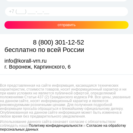
отправить
8 (800) 301-12-52
бесплатно по всей России
info@korall-vrn.ru
г. Воронеж, Карпинского, 6
Вся представленная на сайте информация, касающаяся технических
характеристик, стоимости товаров, носит информационный характер и ни
при каких условиях не является публичной офертой, определяемой
положениями Статьи 437 (2) Гражданского кодекса РФ. Все цены, указанные
на данном сайте, носят информационный характер и являются
рекомендуемыми розничными ценами. Для получения подробной
информации просьба обращаться к ближайшему официальному дилеру.
Опубликованная на данном сайте информация может быть изменена в
любое время без предварительного уведомления.
Использование данного сайта означает согласие с обязательством
соблюдать нашу
Политику конфиденциальности
и
Согласие на обработку
персональных данных