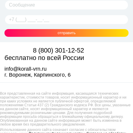
отправить
8 (800) 301-12-52
бесплатно по всей России
info@korall-vrn.ru
г. Воронеж, Карпинского, 6
Вся представленная на сайте информация, касающаяся технических
характеристик, стоимости товаров, носит информационный характер и ни
при каких условиях не является публичной офертой, определяемой
положениями Статьи 437 (2) Гражданского кодекса РФ. Все цены, указанные
на данном сайте, носят информационный характер и являются
рекомендуемыми розничными ценами. Для получения подробной
информации просьба обращаться к ближайшему официальному дилеру.
Опубликованная на данном сайте информация может быть изменена в
любое время без предварительного уведомления.
Использование данного сайта означает согласие с обязательством