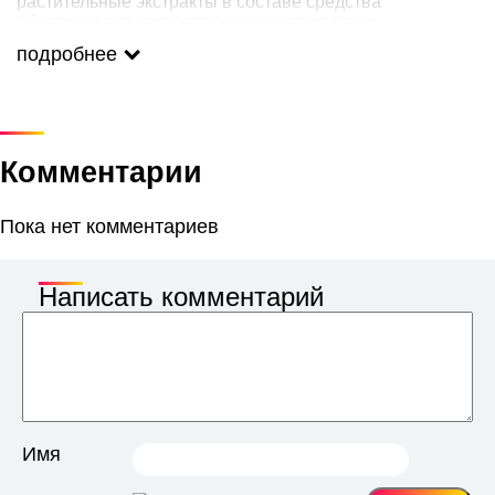
растительные экстракты в составе средства
обеспечивают разглаживание и укрепление
потерявшей тонус кожи, смягчают, повышают
подробнее
плотность и эластичность эпидермиса.
Активный комплекс: экстракт женьшеня, Д-пантенол,
кофеин, бетаин, экстракт инжира, экстракт семян льна,
экстракт хлопка, экстракт перца, разогревающий
компонент, церамид3, экстракты: критмума,
химанталии, ламинарии пальчаторассеченной,
Комментарии
ламинарии сахарной, литотамнии, пальмарии
пальматы, порфиры, спирулины.
Пока нет комментариев
Написать комментарий
Имя