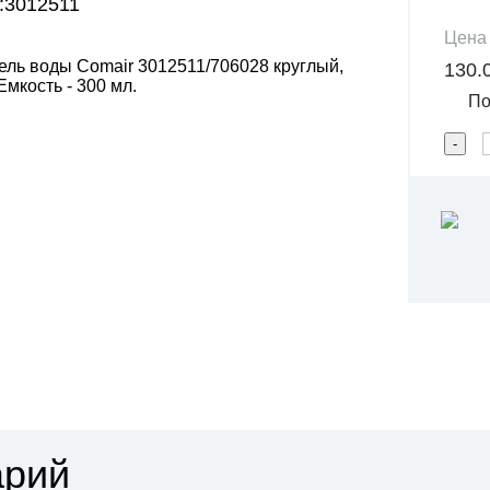
:3012511
Цена
ль воды Comair 3012511/706028 круглый,
130.
Емкость - 300 мл.
Под
арий