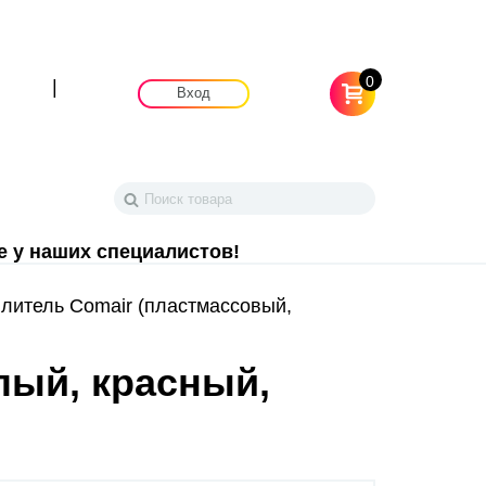
0
|
Вход
е у наших специалистов!
итель Comair (пластмассовый,
лый, красный,