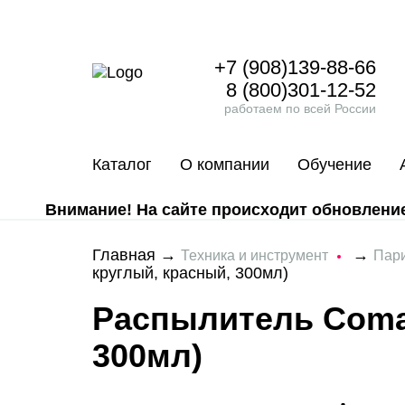
+7 (908)139-88-66
8 (800)301-12-52
работаем по всей России
Каталог
О компании
Обучение
Внимание! На сайте происходит обновление 
Главная
→
→
Техника и инструмент
Пар
круглый, красный, 300мл)
Распылитель Comai
300мл)