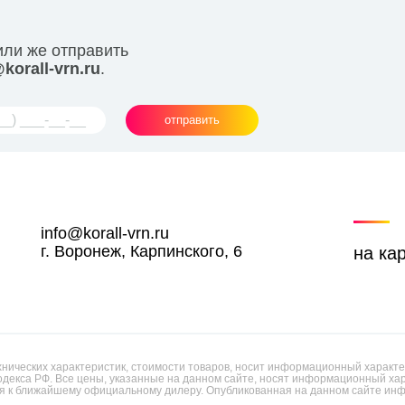
или же отправить
korall-vrn.ru
.
отправить
info@korall-vrn.ru
г. Воронеж, Карпинского, 6
на ка
ических характеристик, стоимости товаров, носит информационный характер
одекса РФ. Все цены, указанные на данном сайте, носят информационный х
 к ближайшему официальному дилеру. Опубликованная на данном сайте инф