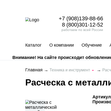
+7 (908)139-88-66
8 (800)301-12-52
работаем по всей России
Каталог
О компании
Обучение
Внимание! На сайте происходит обновление 
Главная
→
→
Техника и инструмент
Расч
Расческа с металл
Артикул
Произв