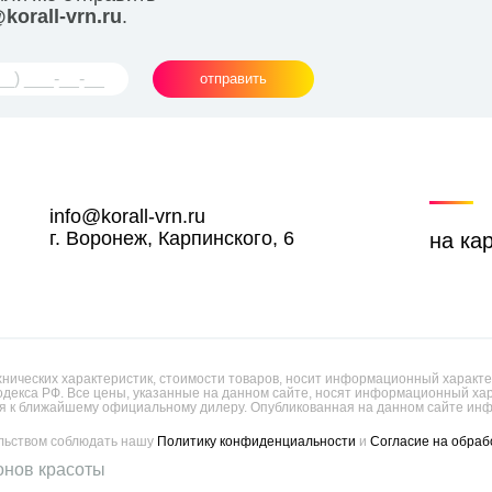
korall-vrn.ru
.
отправить
info@korall-vrn.ru
г. Воронеж, Карпинского, 6
на ка
ических характеристик, стоимости товаров, носит информационный характер
одекса РФ. Все цены, указанные на данном сайте, носят информационный х
 к ближайшему официальному дилеру. Опубликованная на данном сайте инф
ельством соблюдать нашу
Политику конфиденциальности
и
Согласие на обраб
онов красоты