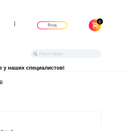
0
|
Вход
е у наших специалистов!
й