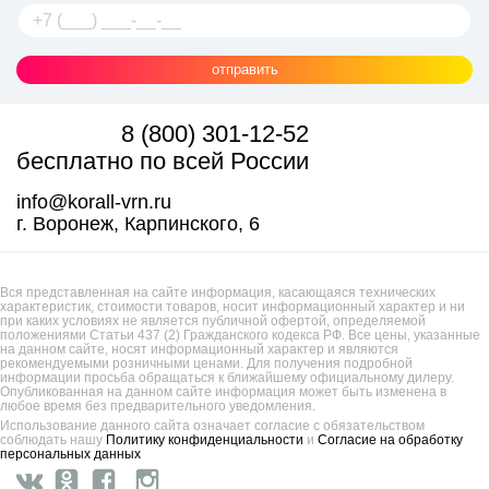
отправить
8 (800) 301-12-52
бесплатно по всей России
info@korall-vrn.ru
г. Воронеж, Карпинского, 6
Вся представленная на сайте информация, касающаяся технических
характеристик, стоимости товаров, носит информационный характер и ни
при каких условиях не является публичной офертой, определяемой
положениями Статьи 437 (2) Гражданского кодекса РФ. Все цены, указанные
на данном сайте, носят информационный характер и являются
рекомендуемыми розничными ценами. Для получения подробной
информации просьба обращаться к ближайшему официальному дилеру.
Опубликованная на данном сайте информация может быть изменена в
любое время без предварительного уведомления.
Использование данного сайта означает согласие с обязательством
соблюдать нашу
Политику конфиденциальности
и
Согласие на обработку
персональных данных