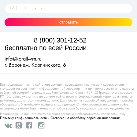
отправить
8 (800) 301-12-52
бесплатно по всей России
info@korall-vrn.ru
г. Воронеж, Карпинского, 6
Вся представленная на сайте информация, касающаяся технических характеристик,
стоимости товаров, носит информационный характер и ни при каких условиях не является
публичной офертой, определяемой положениями Статьи 437 (2) Гражданского кодекса
РФ. Все цены, указанные на данном сайте, носят информационный характер и являются
рекомендуемыми розничными ценами. Для получения подробной информации просьба
обращаться к ближайшему официальному дилеру. Опубликованная на данном сайте
информация может быть изменена в любое время без предварительного уведомления.
Использование данного сайта означает согласие с обязательством соблюдать нашу
Политику конфиденциальности
и
Согласие на обработку персональных данных