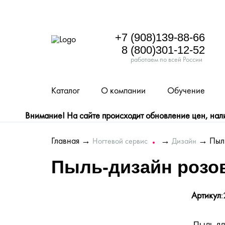
+7 (908)139-88-66
8 (800)301-12-52
работаем по всей России
Каталог
О компании
Обучение
Внимание! На сайте происходит обновление цен, налич
Главная
→
→
→ Пыль
Ногтевой сервис
Дизайн
Пыль-дизайн розов
Артикул
Пыль для