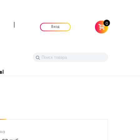
0
|
Вход
в!
на