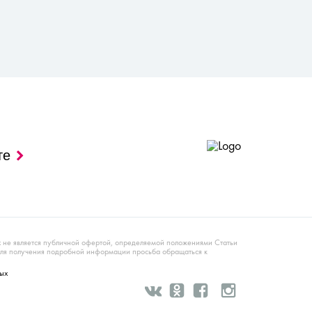
те
х не является публичной офертой, определяемой положениями Статьи
Для получения подробной информации просьба обращаться к
ых