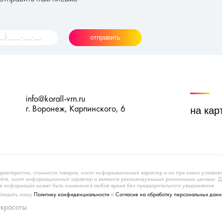
отправить
info@korall-vrn.ru
г. Воронеж, Карпинского, 6
на кар
арактеристик, стоимости товаров, носит информационный характер и ни при каких условия
сайте, носят информационный характер и являются рекомендуемыми розничными ценами. 
 информация может быть изменена в любое время без предварительного уведомления.
облюдать нашу
Политику конфиденциальности
и
Согласие на обработку персональных данн
 красоты