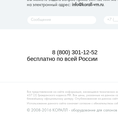
на электронный адрес:
info@korall-vrn.ru
.
8 (800) 301-12-52
бесплатно по всей России
Вся представленная на сайте информация, касающаяся технических х
437 (2) Гражданского кодекса РФ. Все цены, указанные на данном 
ближайшему официальному дилеру. Опубликованная на данном сайте
Использование данного сайта означает согласие с обязательством с
© 2008-2016 КОРАЛЛ - оборудование для салонов