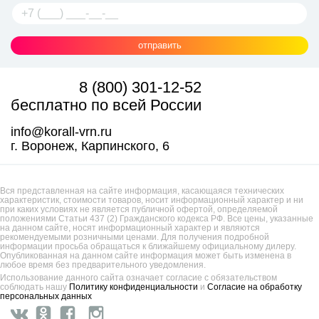
отправить
8 (800) 301-12-52
бесплатно по всей России
info@korall-vrn.ru
г. Воронеж, Карпинского, 6
Вся представленная на сайте информация, касающаяся технических
характеристик, стоимости товаров, носит информационный характер и ни
при каких условиях не является публичной офертой, определяемой
положениями Статьи 437 (2) Гражданского кодекса РФ. Все цены, указанные
на данном сайте, носят информационный характер и являются
рекомендуемыми розничными ценами. Для получения подробной
информации просьба обращаться к ближайшему официальному дилеру.
Опубликованная на данном сайте информация может быть изменена в
любое время без предварительного уведомления.
Использование данного сайта означает согласие с обязательством
соблюдать нашу
Политику конфиденциальности
и
Согласие на обработку
персональных данных