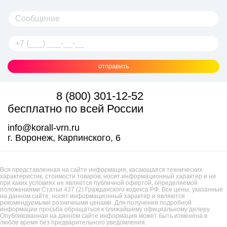
отправить
8 (800) 301-12-52
бесплатно по всей России
info@korall-vrn.ru
г. Воронеж, Карпинского, 6
Вся представленная на сайте информация, касающаяся технических
характеристик, стоимости товаров, носит информационный характер и ни
при каких условиях не является публичной офертой, определяемой
положениями Статьи 437 (2) Гражданского кодекса РФ. Все цены, указанные
на данном сайте, носят информационный характер и являются
рекомендуемыми розничными ценами. Для получения подробной
информации просьба обращаться к ближайшему официальному дилеру.
Опубликованная на данном сайте информация может быть изменена в
любое время без предварительного уведомления.