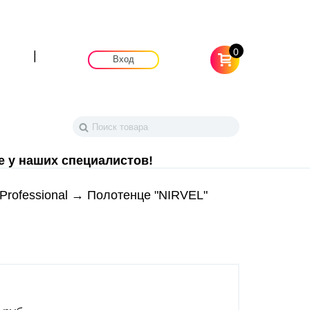
0
|
Вход
е у наших специалистов!
 Professional
→ Полотенце "NIRVEL"