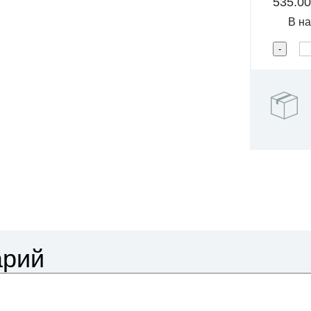
535.0
В на
арий