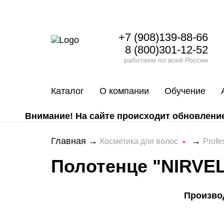
+7 (908)139-88-66
8 (800)301-12-52
работаем по всей России
Каталог
О компании
Обучение
Внимание! На сайте происходит обновление 
Главная
→
→
Косметика для волос
Profe
Полотенце "NIRVE
Произво