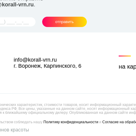
korall-vrn.ru
.
отправить
info@korall-vrn.ru
г. Воронеж, Карпинского, 6
на ка
ических характеристик, стоимости товаров, носит информационный характер
одекса РФ. Все цены, указанные на данном сайте, носят информационный х
 к ближайшему официальному дилеру. Опубликованная на данном сайте инф
ельством соблюдать нашу
Политику конфиденциальности
и
Согласие на обраб
онов красоты