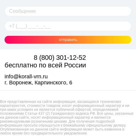
отправить
8 (800) 301-12-52
бесплатно по всей России
info@korall-vrn.ru
г. Воронеж, Карпинского, 6
Вся представленная на сайте информация, касающаяся технических
характеристик, стоимости товаров, носит информационный характер и ни
при каких условиях не является публичной офертой, определяемой
положениями Статьи 437 (2) Гражданского кодекса РФ. Все цены, указанные
на данном сайте, носят информационный характер и являются
рекомендуемыми розничными ценами. Для получения подробной
информации просьба обращаться к ближайшему официальному дилеру.
Опубликованная на данном сайте информация может быть изменена в
любое время без предварительного уведомления.