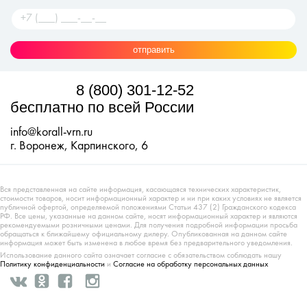
отправить
8 (800) 301-12-52
бесплатно по всей России
info@korall-vrn.ru
г. Воронеж, Карпинского, 6
Вся представленная на сайте информация, касающаяся технических характеристик,
стоимости товаров, носит информационный характер и ни при каких условиях не является
публичной офертой, определяемой положениями Статьи 437 (2) Гражданского кодекса
РФ. Все цены, указанные на данном сайте, носят информационный характер и являются
рекомендуемыми розничными ценами. Для получения подробной информации просьба
обращаться к ближайшему официальному дилеру. Опубликованная на данном сайте
информация может быть изменена в любое время без предварительного уведомления.
Использование данного сайта означает согласие с обязательством соблюдать нашу
Политику конфиденциальности
и
Согласие на обработку персональных данных