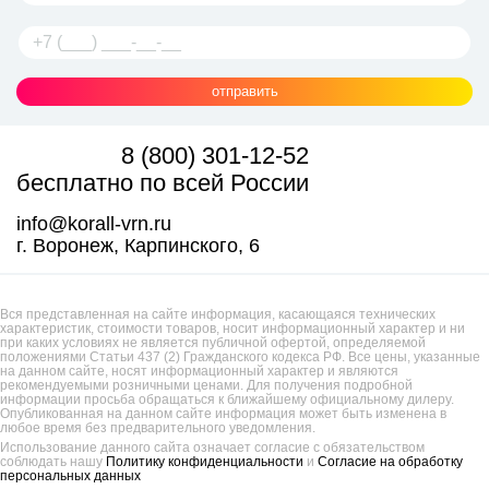
отправить
8 (800) 301-12-52
бесплатно по всей России
info@korall-vrn.ru
г. Воронеж, Карпинского, 6
Вся представленная на сайте информация, касающаяся технических
характеристик, стоимости товаров, носит информационный характер и ни
при каких условиях не является публичной офертой, определяемой
положениями Статьи 437 (2) Гражданского кодекса РФ. Все цены, указанные
на данном сайте, носят информационный характер и являются
рекомендуемыми розничными ценами. Для получения подробной
информации просьба обращаться к ближайшему официальному дилеру.
Опубликованная на данном сайте информация может быть изменена в
любое время без предварительного уведомления.
Использование данного сайта означает согласие с обязательством
соблюдать нашу
Политику конфиденциальности
и
Согласие на обработку
персональных данных