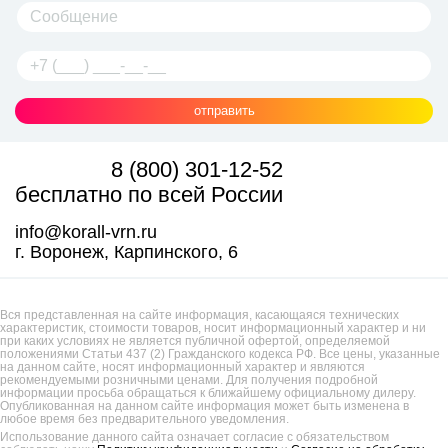
отправить
8 (800) 301-12-52
бесплатно по всей России
info@korall-vrn.ru
г. Воронеж, Карпинского, 6
Вся представленная на сайте информация, касающаяся технических
характеристик, стоимости товаров, носит информационный характер и ни
при каких условиях не является публичной офертой, определяемой
положениями Статьи 437 (2) Гражданского кодекса РФ. Все цены, указанные
на данном сайте, носят информационный характер и являются
рекомендуемыми розничными ценами. Для получения подробной
информации просьба обращаться к ближайшему официальному дилеру.
Опубликованная на данном сайте информация может быть изменена в
любое время без предварительного уведомления.
Использование данного сайта означает согласие с обязательством