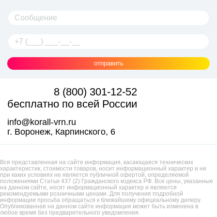
отправить
8 (800) 301-12-52
бесплатно по всей России
info@korall-vrn.ru
г. Воронеж, Карпинского, 6
Вся представленная на сайте информация, касающаяся технических
характеристик, стоимости товаров, носит информационный характер и ни
при каких условиях не является публичной офертой, определяемой
положениями Статьи 437 (2) Гражданского кодекса РФ. Все цены, указанные
на данном сайте, носят информационный характер и являются
рекомендуемыми розничными ценами. Для получения подробной
информации просьба обращаться к ближайшему официальному дилеру.
Опубликованная на данном сайте информация может быть изменена в
любое время без предварительного уведомления.