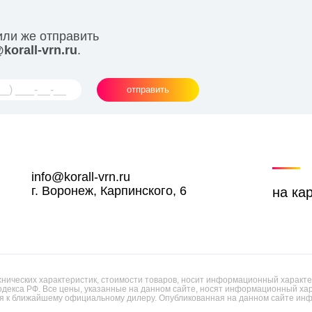
или же отправить
korall-vrn.ru
.
отправить
info@korall-vrn.ru
г. Воронеж, Карпинского, 6
на ка
ических характеристик, стоимости товаров, носит информационный характер
одекса РФ. Все цены, указанные на данном сайте, носят информационный х
 к ближайшему официальному дилеру. Опубликованная на данном сайте инф