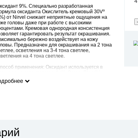
4
ксидант 9%. Специально разработанная
ормула оксиданта Окислитель кремовый 30Vº
9%) от Nirvel снижает неприятные ощущения на
оже головы даже при работе с высокими
роцентами. Кремовая однородная консистенция
озволяет гарантировать результат окрашивания.
аксимально бережно воздействует на кожу
оловы. Предназначен для окрашивания на 2 тона
етлее, осветления на 3-4 тона светлее,
ветления на 4 тона светлее.
пособ применения: Оксидант используется в
ешении с красителями: ArtX, Green, BlondU,
uego. Результат: Специально разработанная
одробнее
ормула Окислителя кремового 30Vº (9%) от
ирвел максимально бережно воздействует на
ожу головы.
арий