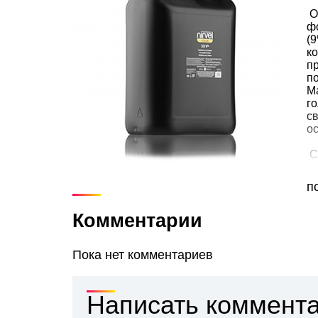
О
ф
(
к
п
п
М
г
св
ос
С
см
F
п
ф
Н
Комментарии
к
Пока нет комментариев
Написать коммент