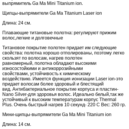
выпрямитель Ga Ma Mini Titanium ion.
Щипцы-выпрямители Ga Ma Titanium Laser ion
Длина: 24 см.
Плавающие титановые полотна: регулируют прижим
волос,легкие и долговечные
Титановое покрытие полотен придает им следующие
свойства:
полотна хорошо отполированы, поэтому легко
скользят по волосам,
нагрев полотен
равномерный,
полотна обладают высокими
износостойкими и антикоррозийными
свойствами,
устойчивость к химическому
воздействию.
Имеется функция ионизации Laser ion-это
придает волосам более здоровый и блестящий
вид.
Антибактериальное покрытие корпуса и пластин-
Nano Silver-для здоровья волос.
Идеально белый,так же
устойчивый к высоким температурам корпус Thermal
Plus.
Очень быстрый нагрев 10 секунд- 220 С
Вес: 260 гр.
Мини-щипцы-выпрямители Ga Ma Mini Titanium ion
Длина: 14 см.