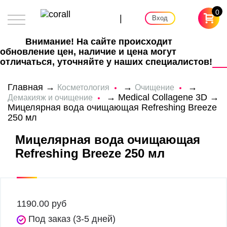
0
|
Вход
Внимание! На сайте происходит
обновление цен, наличие и цена могут
отличаться, уточняйте у наших специалистов!
Главная
→
→
→
Косметология
Очищение
→
Medical Collagene 3D
→
Демакияж и очищение
Мицелярная вода очищающая Refreshing Breeze
250 мл
Мицелярная вода очищающая
Refreshing Breeze 250 мл
1190.00
руб
Под заказ (3-5 дней)