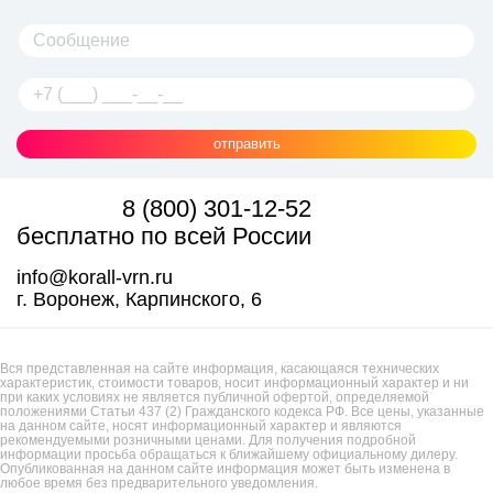
отправить
8 (800) 301-12-52
бесплатно по всей России
info@korall-vrn.ru
г. Воронеж, Карпинского, 6
Вся представленная на сайте информация, касающаяся технических
характеристик, стоимости товаров, носит информационный характер и ни
при каких условиях не является публичной офертой, определяемой
положениями Статьи 437 (2) Гражданского кодекса РФ. Все цены, указанные
на данном сайте, носят информационный характер и являются
рекомендуемыми розничными ценами. Для получения подробной
информации просьба обращаться к ближайшему официальному дилеру.
Опубликованная на данном сайте информация может быть изменена в
любое время без предварительного уведомления.