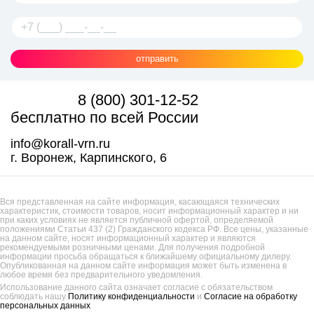
отправить
8 (800) 301-12-52
бесплатно по всей России
info@korall-vrn.ru
г. Воронеж, Карпинского, 6
Вся представленная на сайте информация, касающаяся технических
характеристик, стоимости товаров, носит информационный характер и ни
при каких условиях не является публичной офертой, определяемой
положениями Статьи 437 (2) Гражданского кодекса РФ. Все цены, указанные
на данном сайте, носят информационный характер и являются
рекомендуемыми розничными ценами. Для получения подробной
информации просьба обращаться к ближайшему официальному дилеру.
Опубликованная на данном сайте информация может быть изменена в
любое время без предварительного уведомления.
Использование данного сайта означает согласие с обязательством
соблюдать нашу
Политику конфиденциальности
и
Согласие на обработку
персональных данных