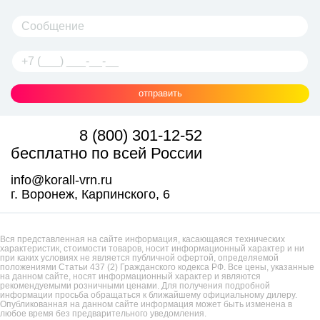
отправить
8 (800) 301-12-52
бесплатно по всей России
info@korall-vrn.ru
г. Воронеж, Карпинского, 6
Вся представленная на сайте информация, касающаяся технических
характеристик, стоимости товаров, носит информационный характер и ни
при каких условиях не является публичной офертой, определяемой
положениями Статьи 437 (2) Гражданского кодекса РФ. Все цены, указанные
на данном сайте, носят информационный характер и являются
рекомендуемыми розничными ценами. Для получения подробной
информации просьба обращаться к ближайшему официальному дилеру.
Опубликованная на данном сайте информация может быть изменена в
любое время без предварительного уведомления.