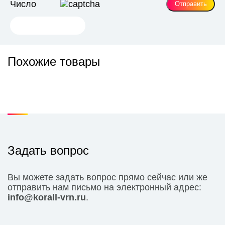
Число
глаз, бровей и зоны роста волос. Оставьте на 7 – 10 минут,
затем легко помассируйте круговыми движениями. Хорошо
смойте теплой водой. Завершите процедуру лосьоном,
подходящим для Вашего типа кожи. Наносить 1 – 2 раза в
неделю.
Похожие товары
Задать вопрос
Вы можете задать вопрос прямо сейчас или же
отправить нам письмо на электронный адрес:
info@korall-vrn.ru
.