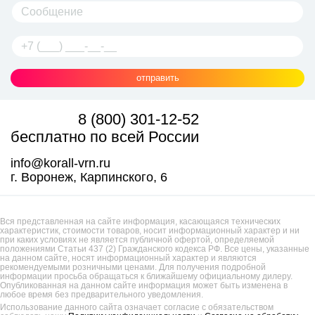
отправить
8 (800) 301-12-52
бесплатно по всей России
info@korall-vrn.ru
г. Воронеж, Карпинского, 6
Вся представленная на сайте информация, касающаяся технических
характеристик, стоимости товаров, носит информационный характер и ни
при каких условиях не является публичной офертой, определяемой
положениями Статьи 437 (2) Гражданского кодекса РФ. Все цены, указанные
на данном сайте, носят информационный характер и являются
рекомендуемыми розничными ценами. Для получения подробной
информации просьба обращаться к ближайшему официальному дилеру.
Опубликованная на данном сайте информация может быть изменена в
любое время без предварительного уведомления.
Использование данного сайта означает согласие с обязательством