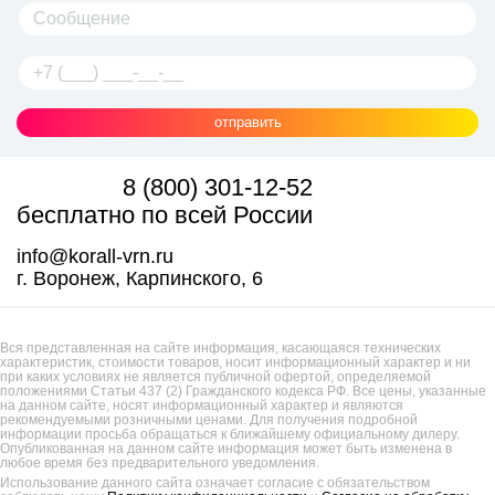
отправить
8 (800) 301-12-52
бесплатно по всей России
info@korall-vrn.ru
г. Воронеж, Карпинского, 6
Вся представленная на сайте информация, касающаяся технических
характеристик, стоимости товаров, носит информационный характер и ни
при каких условиях не является публичной офертой, определяемой
положениями Статьи 437 (2) Гражданского кодекса РФ. Все цены, указанные
на данном сайте, носят информационный характер и являются
рекомендуемыми розничными ценами. Для получения подробной
информации просьба обращаться к ближайшему официальному дилеру.
Опубликованная на данном сайте информация может быть изменена в
любое время без предварительного уведомления.
Использование данного сайта означает согласие с обязательством