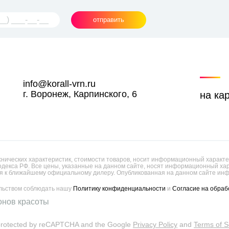
отправить
info@korall-vrn.ru
г. Воронеж, Карпинского, 6
на ка
ических характеристик, стоимости товаров, носит информационный характер
одекса РФ. Все цены, указанные на данном сайте, носят информационный х
 к ближайшему официальному дилеру. Опубликованная на данном сайте инф
ельством соблюдать нашу
Политику конфиденциальности
и
Согласие на обраб
онов красоты
s protected by reCAPTCHA and the Google
Privacy Policy
and
Terms of S