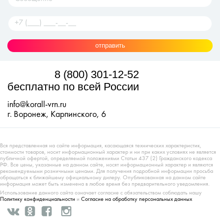
отправить
8 (800) 301-12-52
бесплатно по всей России
info@korall-vrn.ru
г. Воронеж, Карпинского, 6
Вся представленная на сайте информация, касающаяся технических характеристик,
стоимости товаров, носит информационный характер и ни при каких условиях не является
публичной офертой, определяемой положениями Статьи 437 (2) Гражданского кодекса
РФ. Все цены, указанные на данном сайте, носят информационный характер и являются
рекомендуемыми розничными ценами. Для получения подробной информации просьба
обращаться к ближайшему официальному дилеру. Опубликованная на данном сайте
информация может быть изменена в любое время без предварительного уведомления.
Использование данного сайта означает согласие с обязательством соблюдать нашу
Политику конфиденциальности
и
Согласие на обработку персональных данных