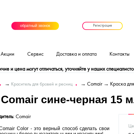
обратный звонок
Регистрация
Акции
Сервис
Доставка и оплата
Контакты
ие и цена могут отличаться, уточняйте у наших специалисто
→
→
Comair
→ Краска для
Краситель для бровей и ресниц
 Comair сине-черная 15 
дитель
: Comair
Це
omair Color - это верный способ сделать свои
 ресницы более выразительными и красивыми!