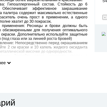
54
а: Гипоаллергенный состав. Стойкость до 6
. Обеспечивает эффективное закрашивание
 а палитра содержит максимально естественные
Краситель очень прост в применении, а одного
полне хватит до 30 покрасок.
применения: Ресницы и брови должны быть
и обезжиренными для получения оптимального
 окраски. Дополнительно используйте защитные
 (под глаза или за линией роста бровей)
вление: Непосредственно перед окрашиванием
те 2 см краски и 10 капель жидкого оксиданта
еталлической мисочке до однородности.
ание: Закройте глаза, наносите краску с
 аппликатора на ресницы, пока они не будут
нее
ью окрашены. Затем нанесите ту же краску или
ветлую на брови по направлению роста. Время
ии: 5-10 минут, в зависимости от требуемой силы
После - удалите лишнюю краску сухим ватным
ом. Затем с помощью воды и ваты удалите
 Вплоть до окончания чистки глаза должны быть
.
арий