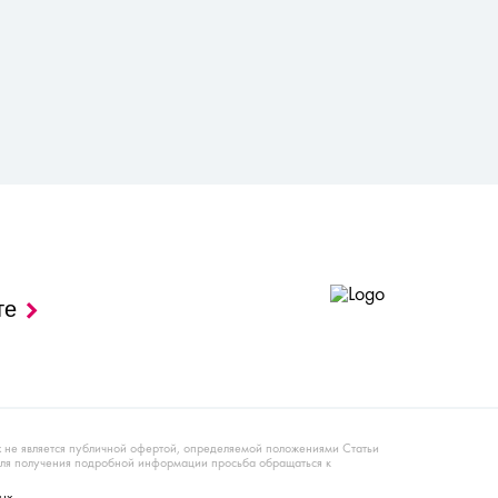
те
х не является публичной офертой, определяемой положениями Статьи
Для получения подробной информации просьба обращаться к
ых