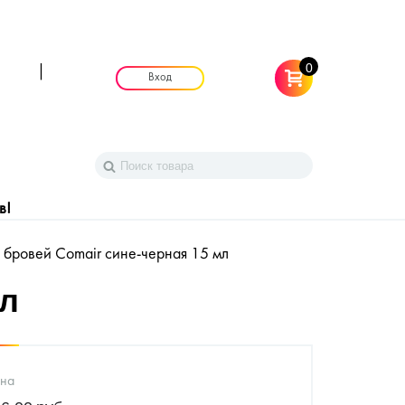
0
|
Вход
в!
 бровей Comair сине-черная 15 мл
мл
на