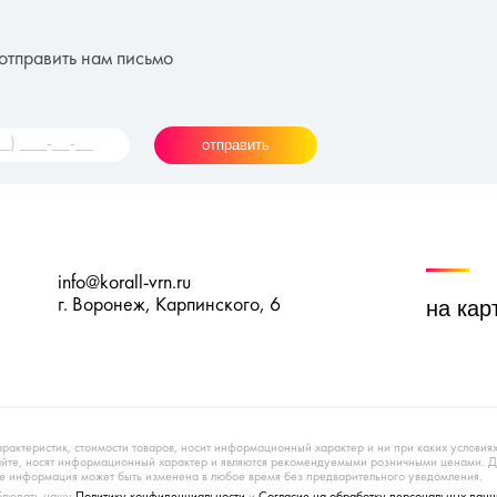
отправить нам письмо
отправить
info@korall-vrn.ru
г. Воронеж, Карпинского, 6
на кар
арактеристик, стоимости товаров, носит информационный характер и ни при каких условия
сайте, носят информационный характер и являются рекомендуемыми розничными ценами. 
 информация может быть изменена в любое время без предварительного уведомления.
облюдать нашу
Политику конфиденциальности
и
Согласие на обработку персональных данн