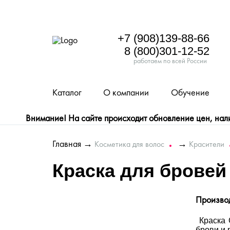
+7 (908)139-88-66
8 (800)301-12-52
работаем по всей России
Каталог
О компании
Обучение
Внимание! На сайте происходит обновление цен, налич
Главная
→
→
Косметика для волос
Красители
Краска для бровей
Произво
Краска C
брови и