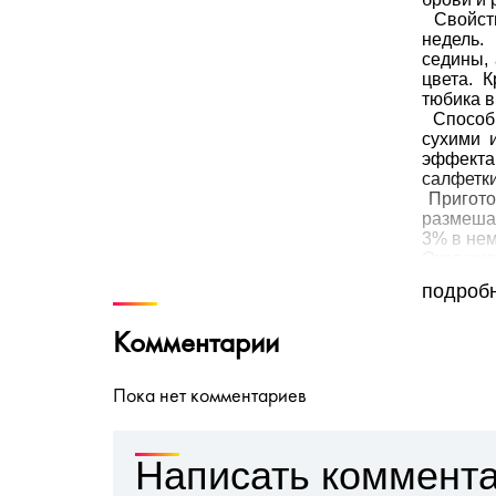
Свойств
недель
седины,
цвета. 
тюбика в
Способ 
сухими 
эффекта
салфетки
Пригото
размешай
3% в нем
Окрашив
помощью
подроб
полност
более с
экспозиц
Комментарии
цвета. 
тампон
Пока нет комментариев
остатки.
закрыты
Написать коммент