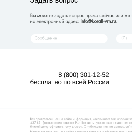
Задать вопрос
Вы можете задать вопрос прямо сейчас или же 
на электронный адрес:
info@korall-vrn.ru
.
8 (800) 301-12-52
бесплатно по всей России
Вся представленная на сайте информация, касающаяся технических х
437 (2) Гражданского кодекса РФ. Все цены, указанные на данном 
ближайшему официальному дилеру. Опубликованная на данном сайте
Использование данного сайта означает согласие с обязательством с