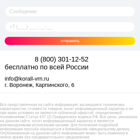
отправить
8 (800) 301-12-52
бесплатно по всей России
info@korall-vrn.ru
г. Воронеж, Карпинского, 6
Вся представленная на сайте информация, касающаяся технических
характеристик, стоимости товаров, носит информационный характер и ни
при каких условиях не является публичной офертой, определяемой
положениями Статьи 437 (2) Гражданского кодекса РФ. Все цены, указанные
на данном сайте, носят информационный характер и являются
рекомендуемыми розничными ценами. Для получения подробной
информации просьба обращаться к ближайшему официальному дилеру.
Опубликованная на данном сайте информация может быть изменена в
любое время без предварительного уведомления.