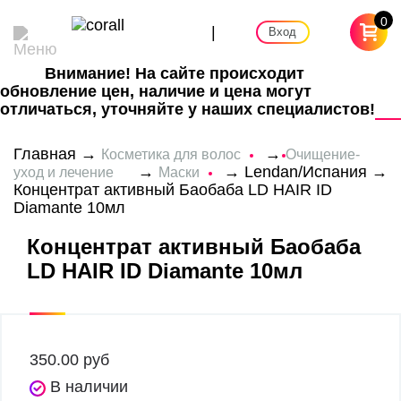
0
|
Вход
Внимание! На сайте происходит
обновление цен, наличие и цена могут
отличаться, уточняйте у наших специалистов!
Главная
→
→
Косметика для волос
Очищение-
→
→
Lendan/Испания
→
уход и лечение
Маски
Концентрат активный Баобаба LD HAIR ID
Diamante 10мл
Концентрат активный Баобаба
LD HAIR ID Diamante 10мл
350.00
руб
В наличии